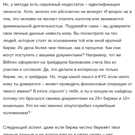
Но, у метода есть серьёзный недостаток – идентификация
личности. Хотя, многих это абсолютно не волнует. И вопрос не в
том, что человек не желает платить налогов или занимается
криминальной деятельностью. Подумайте сами – вы доверяете
свои личные данные невесть кому. Вы посмотрите на тех
людей, которые стоят за основанием той или иной крупной
биржи. Их дела более чем тёмные, как и прошлое. Как они
могут поступить с вашими документами? Например, тот же
Bitfinex оформлял на трейдеров банковские счета без их
участия и согласия. Да, это делали в интересах не только
биржи, но, и трейдера. Но, тогда какой смысл в KYC если некто
кому ты доверился – может проводить финансовые операции от
твоего имени? В итоге спросят с тебя, а ты и концов не найдёшь
потому что бросался своими документами на 25+ биржах и 10+
кошельках. Кто из них именно злоупотребил служебным
положением?
Следующий аспект: даже если биржа честно бережёт твои
личные данные и не использует их в своих целях – нет