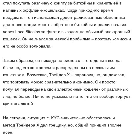
стал покупать различную крипту за биткойны и хранить её в
нативных оффлайн-кошельках. Когда приходило время
продавать – он использовал децентрализованные обменники
для конвертации монеты обратно в биткойны и реализовал их
через LocalBitcoins за фиат с выводом на обычный электронный
кошелёк. Он не гнался за мелкой прибылью – поэтому комиссии
его не особо волновали.
Таким образом, он никогда не рисковал – его деньги всегда
были под его контролем и распределены по нескольким
кошелькам. Возможно, Трейдер X – параноик, но, он доказал,
что торговать можно сравнительно анонимно. Он просто
получал переводы на свой электронный кошелёк от различных
лиц, не более. Ничто не указывало на то, что он вообще торгует
криптовалютой.
На сегодня, ситуация с KYC значительно обострилась и
метод Трейдера X дал трещину, но, общий принцип вполне
ясен.