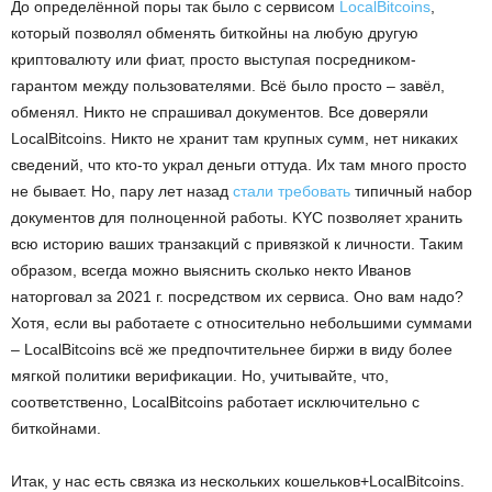
До определённой поры так было с сервисом
LocalBitcoins
,
который позволял обменять биткойны на любую другую
криптовалюту или фиат, просто выступая посредником-
гарантом между пользователями. Всё было просто – завёл,
обменял. Никто не спрашивал документов. Все доверяли
LocalBitcoins. Никто не хранит там крупных сумм, нет никаких
сведений, что кто-то украл деньги оттуда. Их там много просто
не бывает. Но, пару лет назад
стали требовать
типичный набор
документов для полноценной работы. KYC позволяет хранить
всю историю ваших транзакций с привязкой к личности. Таким
образом, всегда можно выяснить сколько некто Иванов
наторговал за 2021 г. посредством их сервиса. Оно вам надо?
Хотя, если вы работаете с относительно небольшими суммами
– LocalBitcoins всё же предпочтительнее биржи в виду более
мягкой политики верификации. Но, учитывайте, что,
соответственно, LocalBitcoins работает исключительно с
биткойнами.
Итак, у нас есть связка из нескольких кошельков+LocalBitcoins.