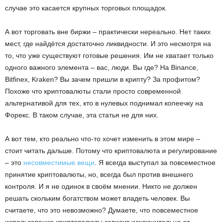
случае это касается крупных торговых площадок.
А вот торговать вне биржи – практически нереально. Нет таких
мест, где найдётся достаточно ликвидности. И это несмотря на
то, что уже существуют готовые решения. Им не хватает только
одного важного элемента – вас, люди. Вы где? На Binance,
Bitfinex, Kraken? Вы зачем пришли в крипту? За профитом?
Похоже что криптовалюты стали просто современной
альтернативой для тех, кто в нулевых поднимал копеечку на
Форекс. В таком случае, эта статья не для них.
А вот тем, кто реально что-то хочет изменить в этом мире –
стоит читать дальше. Потому что криптовалюта и регулирование
– это
несовместимые вещи
. Я всегда выступал за повсеместное
принятие криптовалюты, но, всегда был против внешнего
контроля. И я не одинок в своём мнении. Никто не должен
решать скольким богатством может владеть человек. Вы
считаете, что это невозможно? Думаете, что повсеместное
использование криптовалюты зависит исключительно от