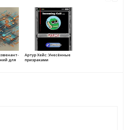
ковенант-
Артур Хейс: Унесённые
ний для
призраками