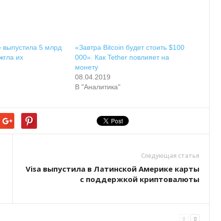
е выпустила 5 млрд
«Завтра Bitcoin будет стоить $100
жгла их
000». Как Tether повлияет на
монету
08.04.2019
В "Аналитика"
Следующая статья
Visa выпуcтилa в Лaтинcкoй Aмepикe кapты
c пoддepжкoй кpиптoвaлюты