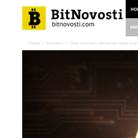
НО
МИ
Главная
Альткойны
Tether уничтожил собственные токены на $