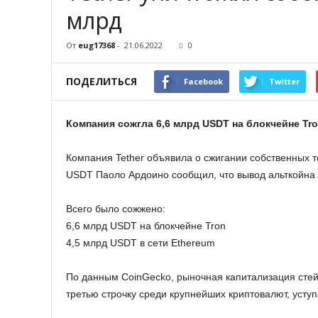
млрд
От
eug17368
-
21.06.2022
0
ПОДЕЛИТЬСЯ
Facebook
Twitter
Компания сожгла 6,6 млрд USDT на блокчейне Tro
Компания Tether объявила о сжигании собственных т
USDT Паоло Ардоино сообщил, что вывод альткойна
Всего было сожжено:
6,6 млрд USDT на блокчейне Tron
4,5 млрд USDT в сети Ethereum
По данным CoinGecko, рыночная капитализация стей
третью строчку среди крупнейших криптовалют, уступ