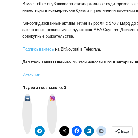
В мае Tether опубликовала ежеквартальное аудиторское за
инвестиций в коммерческие бумаги и увеличении вложений 
Консолидированные активы Tether выросли с $78,7 млрд до
заключению независимых аудиторов MHA Cayman. Документ 
совокупные обязательства.
Подписывайтесь
на BitNovosti в Telegram.
Делитесь вашим мнением об этой новости в комментариях н
Источник
Поделиться ссылкой:
v
I
k
n
o
s
n
t
t
a
a
g
k
r
t
a
e
m
Ещё