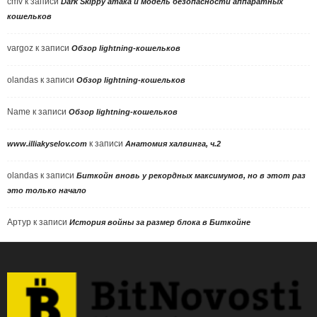
cmv
к записи
Dark Skippy атака и модель безопасности аппаратных
кошельков
vargoz
к записи
Обзор lightning-кошельков
olandas
к записи
Обзор lightning-кошельков
Name
к записи
Обзор lightning-кошельков
к записи
www.illiakyselov.com
Анатомия халвинга, ч.2
olandas
к записи
Биткойн вновь у рекордных максимумов, но в этот раз
это только начало
Артур
к записи
История войны за размер блока в Биткойне