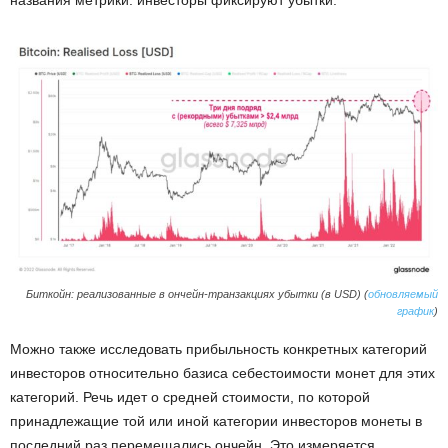
названия метрики: инвесторы фиксируют убытки.
Биткойн: реализованные в ончейн-транзакциях убытки (в USD) (
обновляемый
график
)
Можно также исследовать прибыльность конкретных категорий
инвесторов относительно базиса себестоимости монет для этих
категорий. Речь идет о средней стоимости, по которой
принадлежащие той или иной категории инвесторов монеты в
последний раз перемещались ончейн. Это измеряется