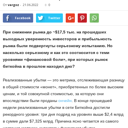
От
vargoz
-
21.06.2022
0
Facebook
Twitter
При снижении рынка до ~$17,5 тыс. на прошедших
выходных уверенность инвесторов и прибыльность
рынка были подвергнуты серьезному испытанию. Но
насколько серьезному и как это соотносится с теми
уровнями «финансовой боли», при которых рынок
биткойна в прошлом находил дно?
Реализованные убытки — это метрика, отслеживающая разницу
в общей стоимости «монет», приобретенных по более высоким
ценам, и той совокупной стоимостью, за которую они
впоследствии были проданы
ончейн
. В конце прошедшей
недели реализованные убытки в сети Биткойна достигли
рекордного уровня: три дня подряд на уровнях выше $2,4 млрд
в сумме дали $7,325 млрд. Причина ясно читается из самого