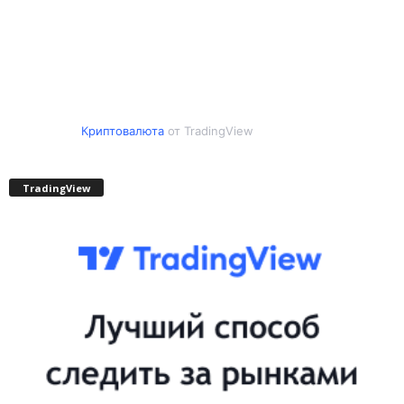
Криптовалюта
от TradingView
TradingView