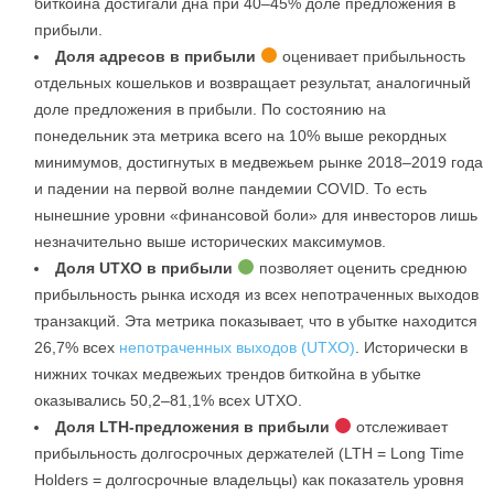
биткойна достигали дна при 40–45% доле предложения в
прибыли.
Доля адресов в прибыли
оценивает прибыльность
отдельных кошельков и возвращает результат, аналогичный
доле предложения в прибыли. По состоянию на
понедельник эта метрика всего на 10% выше рекордных
минимумов, достигнутых в медвежьем рынке 2018–2019 года
и падении на первой волне пандемии COVID. То есть
нынешние уровни «финансовой боли» для инвесторов лишь
незначительно выше исторических максимумов.
Доля UTXO в прибыли
позволяет оценить среднюю
прибыльность рынка исходя из всех непотраченных выходов
транзакций. Эта метрика показывает, что в убытке находится
26,7% всех
непотраченных выходов (UTXO)
. Исторически в
нижних точках медвежьих трендов биткойна в убытке
оказывались 50,2–81,1% всех UTXO.
Доля LTH-предложения в прибыли
отслеживает
прибыльность долгосрочных держателей (LTH = Long Time
Holders = долгосрочные владельцы) как показатель уровня