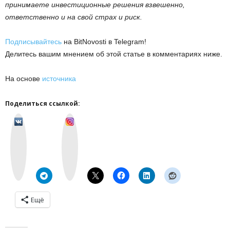
принимаете инвестиционные решения взвешенно,
ответственно и на свой страх и риск.
Подписывайтесь
на BitNovosti в Telegram!
Делитесь вашим мнением об этой статье в комментариях ниже.
На основе
источника
Поделиться ссылкой:
v
I
k
n
o
s
n
t
t
a
a
g
k
r
t
a
e
m
Ещё