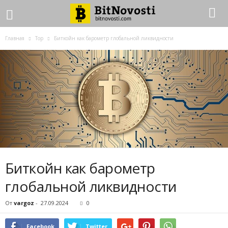
Главная
Top
Биткойн как барометр глобальной ликвидности
Биткойн как барометр
глобальной ликвидности
От
vargoz
-
27.09.2024
0
Facebook
Twitter