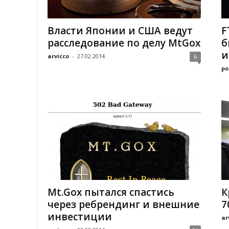
Власти Японии и США ведут
F
расследование по делу MtGox
б
и
arvicco
-
27.02.2014
6
po
Mt.Gox пытался спастись
К
через ребрендинг и внешние
7
инвестиции
ar