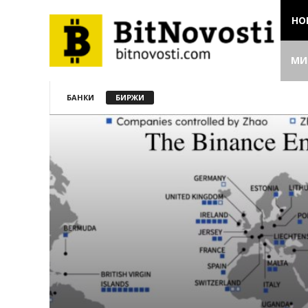
НО
МИ
БАНКИ
БИРЖИ