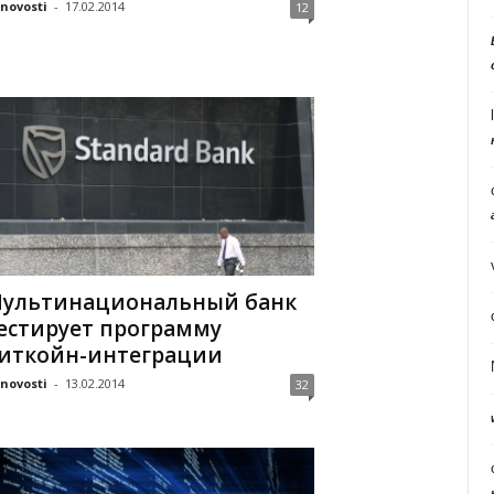
tnovosti
-
17.02.2014
12
ультинациональный банк
естирует программу
иткойн-интеграции
tnovosti
-
13.02.2014
32