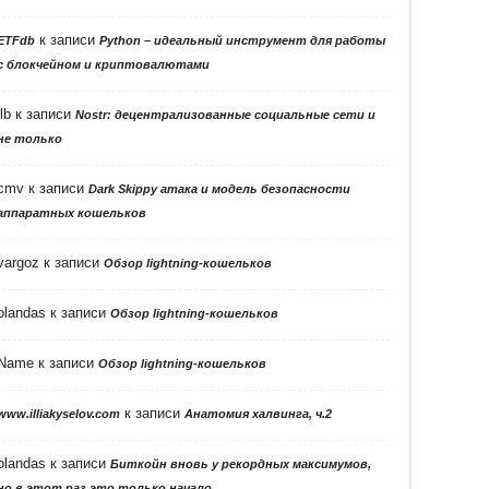
к записи
ETFdb
Python – идеальный инструмент для работы
с блокчейном и криптовалютами
llb
к записи
Nostr: децентрализованные социальные сети и
не только
cmv
к записи
Dark Skippy атака и модель безопасности
аппаратных кошельков
vargoz
к записи
Обзор lightning-кошельков
olandas
к записи
Обзор lightning-кошельков
Name
к записи
Обзор lightning-кошельков
к записи
www.illiakyselov.com
Анатомия халвинга, ч.2
olandas
к записи
Биткойн вновь у рекордных максимумов,
но в этот раз это только начало