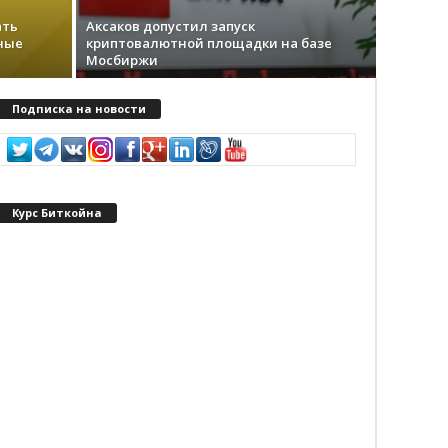
aть
Аксаков допустил запуск
мныe
криптовалютной площадки на базе
Мосбиржи
Подписка на новости
Курс Биткойна