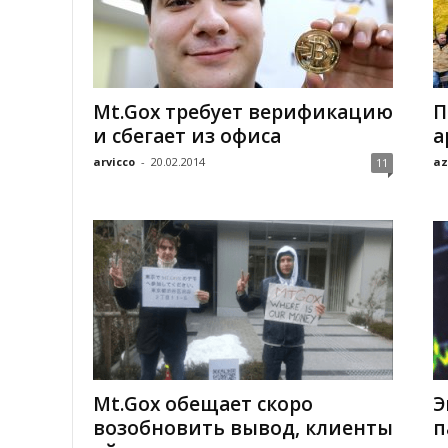
Mt.Gox требует верификацию
П
и сбегает из офиса
а
arvicco
-
20.02.2014
az
11
Mt.Gox обещает скоро
Э
возобновить вывод, клиенты
п