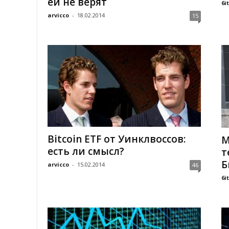
ей не верят
6i
arvicco
-
18.02.2014
15
Bitcoin ETF от Уинклвоссов:
М
есть ли смысл?
т
Б
arvicco
-
15.02.2014
46
6i