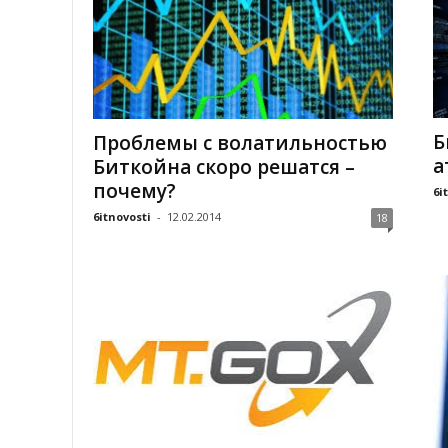
Б
Проблемы с волатильностью
а
Биткойна скоро решатся –
почему?
6i
6itnovosti
-
12.02.2014
18