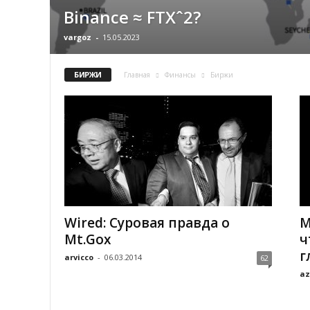
Binance ≈ FTXˆ2?
vargoz
-
15.05.2023
БИРЖИ
Главная
Финансы
Биржи
Wired: Суровая правда о
M
Mt.Gox
ч
г
arvicco
-
06.03.2014
62
az