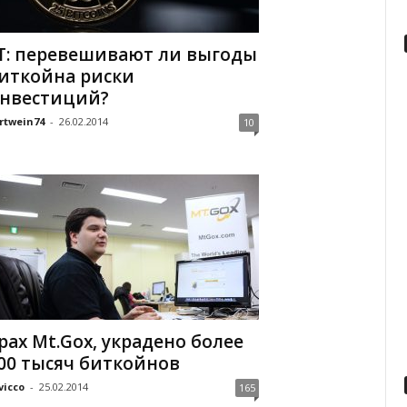
T: перевешивают ли выгоды
иткойна риски
нвестиций?
rtwein74
-
26.02.2014
10
рах Mt.Gox, украдено более
00 тысяч биткойнов
vicco
-
25.02.2014
165