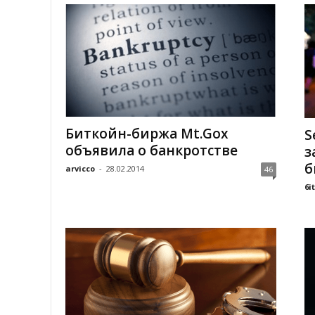
Биткойн-биржа Mt.Gox
S
объявила о банкротстве
з
б
arvicco
-
28.02.2014
46
6i