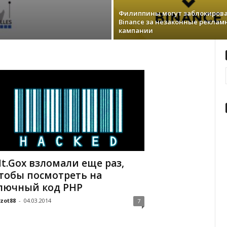
Филиппины мoгут зaблoкиpoв
Binance зa нeзaкoнныe peклa
кaмпaнии
t.Gox взломали еще раз,
тобы посмотреть на
лючный код PHP
zot88
-
04.03.2014
7