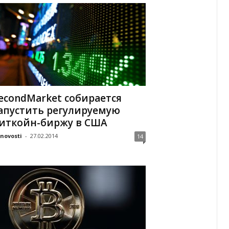
econdMarket собирается
апустить регулируемую
иткойн-биржу в США
tnovosti
-
27.02.2014
14