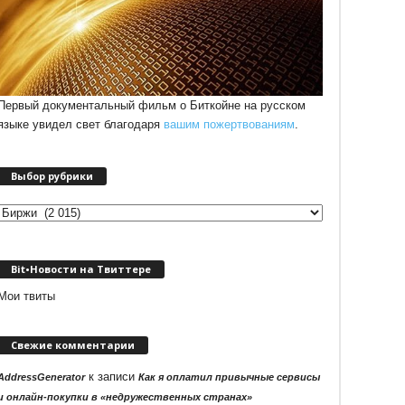
Первый документальный фильм о Биткойне на русском
языке увидел свет благодаря
вашим пожертвованиям
.
Выбор рубрики
Выбор
рубрики
Bit•Новости на Твиттере
Мои твиты
Свежие комментарии
к записи
AddressGenerator
Как я оплатил привычные сервисы
и онлайн-покупки в «недружественных странах»