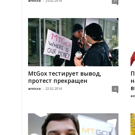
arvicco
-
25.02.2014
31
MtGox тестирует вывод,
П
протест прекращен
н
в
arvicco
-
22.02.2014
4
az