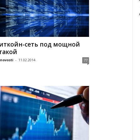
иткойн-сеть под мощной
такой
tnovosti
-
11.02.2014
77