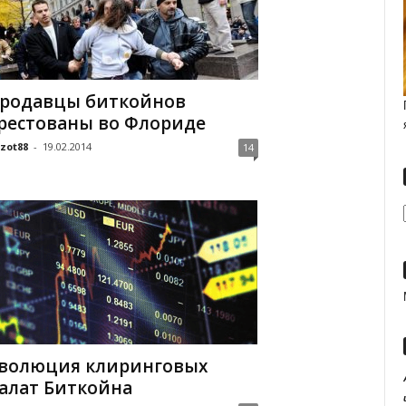
родавцы биткойнов
рестованы во Флориде
zot88
-
19.02.2014
14
волюция клиринговых
алат Биткойна