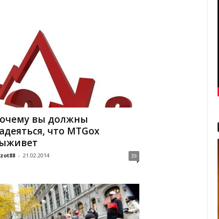
очему вы должны
адеяться, что MTGox
ыживет
zot88
-
21.02.2014
39