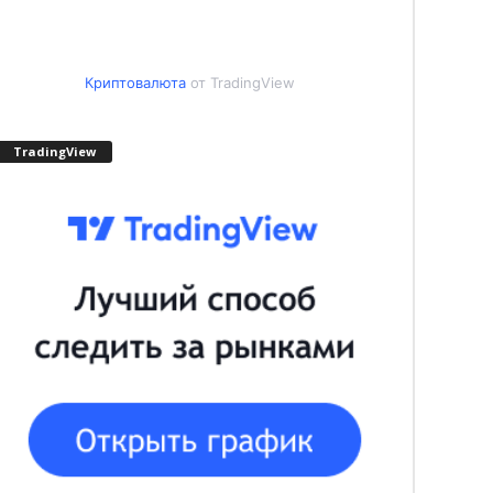
Криптовалюта
от TradingView
TradingView