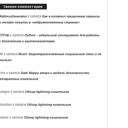
Свежие комментарии
к записи
AddressGenerator
Как я оплатил привычные сервисы
и онлайн-покупки в «недружественных странах»
к записи
ETFdb
Python – идеальный инструмент для работы
с блокчейном и криптовалютами
llb
к записи
Nostr: децентрализованные социальные сети и не
только
cmv
к записи
Dark Skippy атака и модель безопасности
аппаратных кошельков
vargoz
к записи
Обзор lightning-кошельков
olandas
к записи
Обзор lightning-кошельков
Name
к записи
Обзор lightning-кошельков