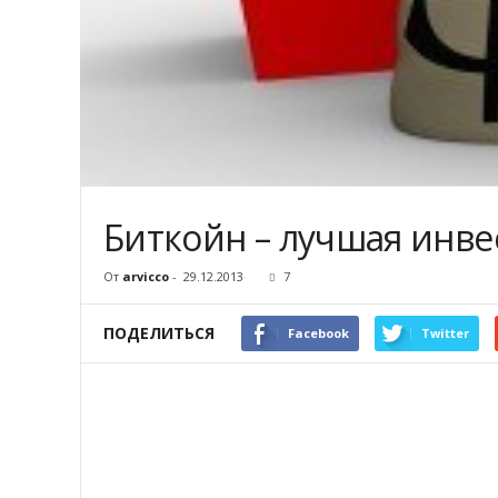
Биткойн – лучшая инве
От
arvicco
-
29.12.2013
7
ПОДЕЛИТЬСЯ
Facebook
Twitter