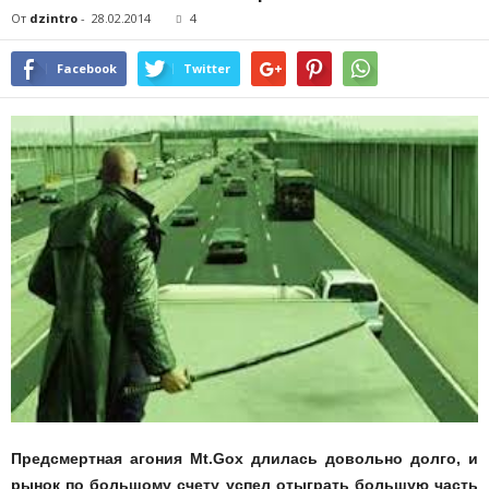
От
dzintro
-
28.02.2014
4
Facebook
Twitter
Предсмертная агония Mt.Gox длилась довольно долго, и
рынок по большому счету успел отыграть большую часть