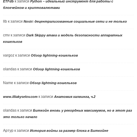
к записи
ETFdb
Python – идеальный инструмент для работы с
блокчейном и криптовалютами
llb
к записи
Nostr: децентрализованные социальные сети и не только
cmv
к записи
Dark Skippy атака и модель безопасности аппаратных
кошельков
vargoz
к записи
Обзор lightning-кошельков
olandas
к записи
Обзор lightning-кошельков
Name
к записи
Обзор lightning-кошельков
к записи
www.illiakyselov.com
Анатомия халвинга, ч.2
olandas
к записи
Биткойн вновь у рекордных максимумов, но в этот раз
это только начало
Артур
к записи
История войны за размер блока в Биткойне