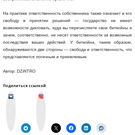
На практике ответственность собственника также означает и его
свободу в принятии решений — государство не имеет
возможности диктовать, куда вы перечисляете свои биткойны и
зачем, соответственно, не несет ответственности за возможные
последствия ваших действий. У биткойна, таким образом,
обнаруживаются две стороны — свобода и ответственность, что
представляется логичным и приемлемым.
Автор: DZiNTRO
Поделиться ссылкой:
v
I
k
n
o
s
n
t
t
a
a
g
k
r
t
a
e
m