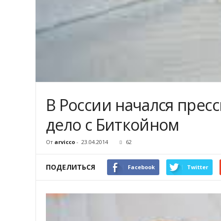
В России начался прес
дело с Биткойном
От
arvicco
-
23.04.2014
62
ПОДЕЛИТЬСЯ
Facebook
Twitter