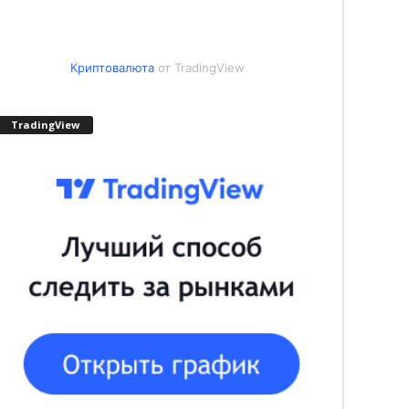
Криптовалюта
от TradingView
TradingView