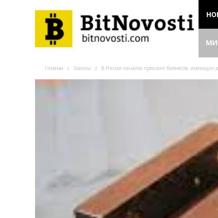
НО
МИ
Главная
Законы
В России начался прессинг бизнесов, имеющих 