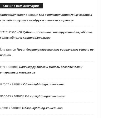
Свежие комментарии
к записи
AddressGenerator
Как я оплатил привычные сервисы
и онлайн-покупки в «недружественных странах»
к записи
ETFdb
Python – идеальный инструмент для работы
с блокчейном и криптовалютами
llb
к записи
Nostr: децентрализованные социальные сети и не
только
cmv
к записи
Dark Skippy атака и модель безопасности
аппаратных кошельков
vargoz
к записи
Обзор lightning-кошельков
olandas
к записи
Обзор lightning-кошельков
Name
к записи
Обзор lightning-кошельков