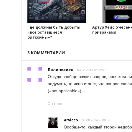
Где должны быть добыты
Артур Хейс: Унесё
«все оставшиеся
призраками
биткойны»?
3 КОММЕНТАРИИ
Полинезиец
03.08.2014 at 05:59
Откуда вообще возник вопрос, является ли
подумать, то ясно станет, что вопрос «яв
(«not applicable»).
Ответить
arvicco
03.08.2014 at 09:36
Вообще-то, каждый второй недоб