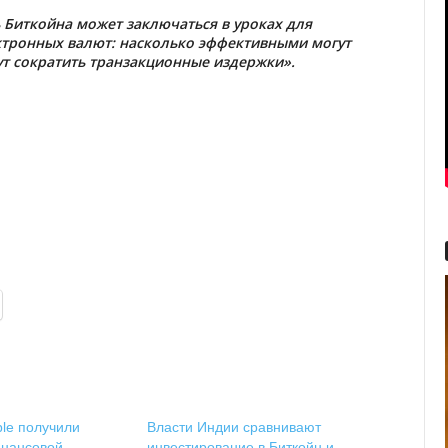
ь Биткойна может заключаться в уроках для
ктронных валют: насколько эффективными могут
ут сократить транзакционные издержки».
ple получили
Власти Индии сравнивают
инансовой
инвестирование в Биткойн и