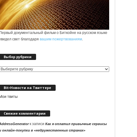
Первый документальный фильм о Биткойне на русском языке
увидел свет благодаря
вашим пожертвованиям
.
Выбор рубрики
Выбор
рубрики
Bit•Новости на Твиттере
Мои твиты
Свежие комментарии
к записи
AddressGenerator
Как я оплатил привычные сервисы
и онлайн-покупки в «недружественных странах»