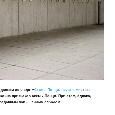
едавнем докладе «
Схемы Понци: наука и мистика
ткойна признаков схемы Понци. При этом, однако,
 созданным повышенным спросом.