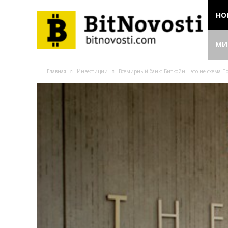
НО
МИ
Главная
Инвестиции
Всемирный банк: Биткойн – это не схема П