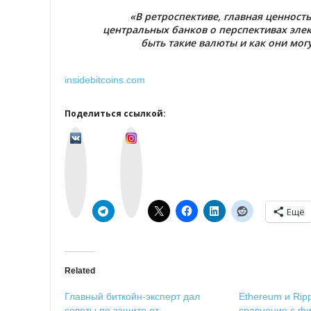
«В ретроспективе, главная ценност
центральных банков о перспективах эле
быть такие валюты и как они мог
insidebitcoins.com
Поделиться ссылкой:
v
I
k
n
o
s
n
t
t
a
a
g
k
r
t
a
e
m
Ещё
Related
Главный биткойн-эксперт дал
Ethereum и Rip
советы по защите от
сравнение с ф