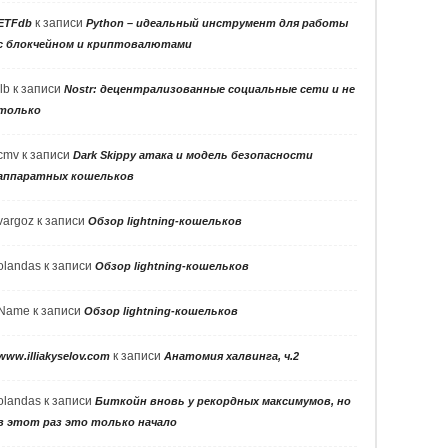
к записи
ETFdb
Python – идеальный инструмент для работы
с блокчейном и криптовалютами
llb
к записи
Nostr: децентрализованные социальные сети и не
только
cmv
к записи
Dark Skippy атака и модель безопасности
аппаратных кошельков
vargoz
к записи
Обзор lightning-кошельков
olandas
к записи
Обзор lightning-кошельков
Name
к записи
Обзор lightning-кошельков
к записи
www.illiakyselov.com
Анатомия халвинга, ч.2
olandas
к записи
Биткойн вновь у рекордных максимумов, но
в этот раз это только начало