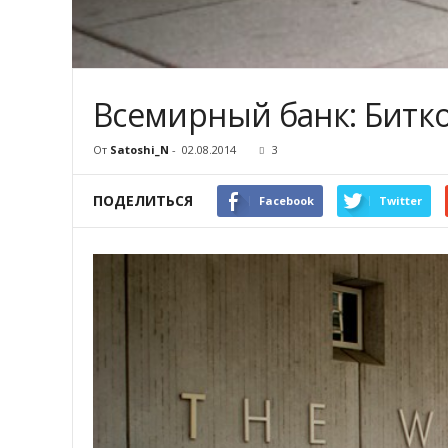
Всемирный банк: Битко
От
Satoshi_N
-
02.08.2014
3
ПОДЕЛИТЬСЯ
Facebook
Twitter