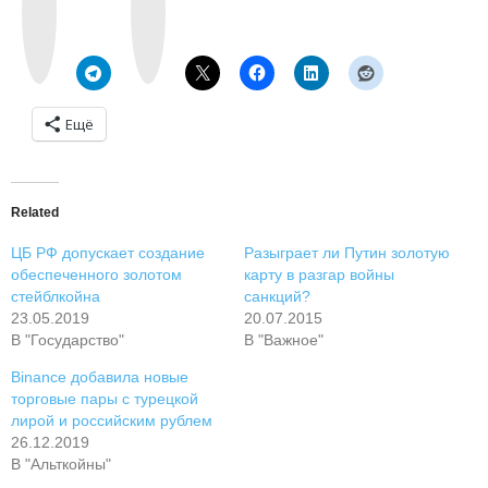
t
a
a
g
k
r
t
a
e
m
Ещё
Related
ЦБ РФ допускает создание
Разыграет ли Путин золотую
обеспеченного золотом
карту в разгар войны
стейблкойна
санкций?
23.05.2019
20.07.2015
В "Государство"
В "Важное"
Binance добавила новые
торговые пары с турецкой
лирой и российским рублем
26.12.2019
В "Альткойны"