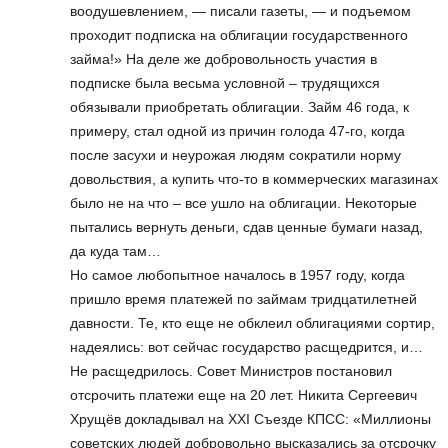
воодушевлением, — писали газеты, — и подъемом
проходит подписка на облигации государственного
займа!» На деле же добровольность участия в
подписке была весьма условной – трудящихся
обязывали приобретать облигации. Займ 46 года, к
примеру, стал одной из причин голода 47-го, когда
после засухи и неурожая людям сократили норму
довольствия, а купить что-то в коммерческих магазинах
было не на что – все ушло на облигации. Некоторые
пытались вернуть деньги, сдав ценные бумаги назад,
да куда там…
Но самое любопытное началось в 1957 году, когда
пришло время платежей по займам тридцатилетней
давности. Те, кто еще не обклеил облигациями сортир,
надеялись: вот сейчас государство расщедрится, и…
Не расщедрилось. Совет Министров постановил
отсрочить платежи еще на 20 лет. Никита Сергеевич
Хрущёв докладывал на XXI Съезде КПСС: «Миллионы
советских людей добровольно высказались за отсрочку