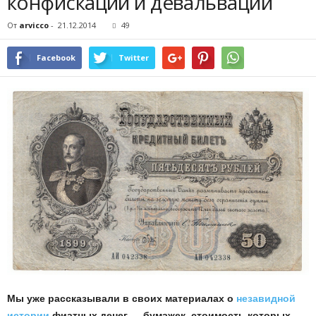
конфискаций и девальваций
От
arvicco
-
21.12.2014
49
Facebook
Twitter
Мы уже рассказывали в своих материалах о
незавидной
истории
фиатных денег — бумажек, стоимость которых