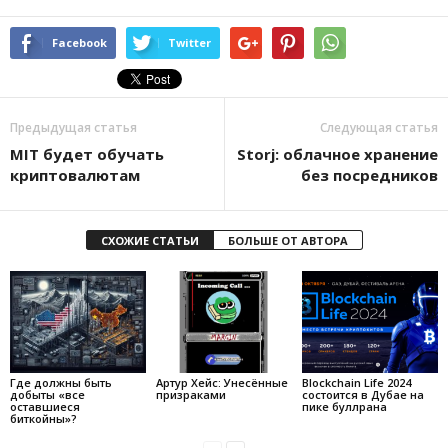
Facebook
Twitter
Предыдущая статья
Следующая статья
MIT будет обучать
Storj: облачное хранение
криптовалютам
без посредников
СХОЖИЕ СТАТЬИ
БОЛЬШЕ ОТ АВТОРА
Где должны быть
Артур Хейс: Унесённые
Blockchain Life 2024
добыты «все
призраками
состоится в Дубае на
оставшиеся
пике буллрана
биткойны»?