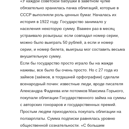
«У каждой советской бабушки в заветном чулке
обязательно хранилась пачка облигаций, которые в
СССР выполняли роль ценных бумаг. Началась их
история в 1922 году. Государство занимало у
населения некоторую сумму. Взамен раз в месяц
устраивало розыгрыш: если совпадал номер серии,
можно было выиграть 50 рублей, а если и номер
серии, и номер билета, выигрыш мог составить весьма
внушительную сумму.
Если бы государство просто играло бы на жажде
наживы, все было бы очень просто. Но с 27 года из
займов (заёмов, в тогдашней орфографии) сделали
всенародный почин: известные люди, вроде писателя
Александра Фадеева или потомков Максима Горького,
покупали облигации Государственного займа на суммы
с авторских гонораров и государственных премий.
Простым людям приходилось покупать облигации на
ползарплаты. Сумма подписки равнялась уровню
общественной сознательности. «С большим