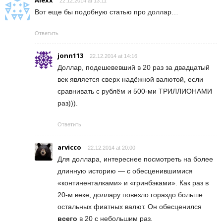
22.12.2014 at 13:11
Вот еще бы подобную статью про доллар…
Ответить
jonn113
22.12.2014 at 14:16
Доллар, подешевевший в 20 раз за двадцатый
век является сверх надёжной валютой, если
сравнивать с рублём и 500-ми ТРИЛЛИОНАМИ
раз))).
Ответить
arvicco
22.12.2014 at 20:00
Для доллара, интереснее посмотреть на более
длинную историю — с обесценившимися
«континенталками» и «гринбэками». Как раз в
20-м веке, доллару повезло гораздо больше
остальных фиатных валют. Он обесценился
всего
в 20 с небольшим раз.