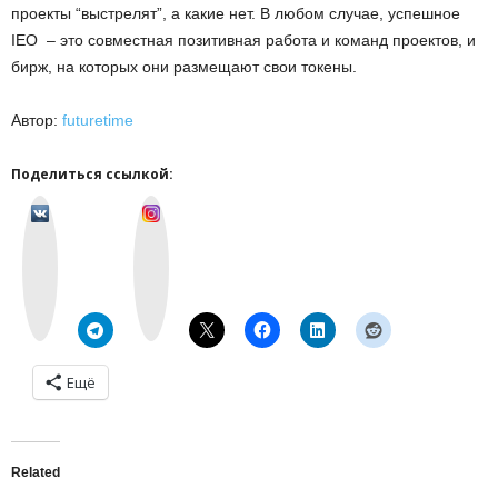
проекты “выстрелят”, а какие нет. В любом случае, успешное
IEO – это совместная позитивная работа и команд проектов, и
бирж, на которых они размещают свои токены.
Автор:
futuretime
Поделиться ссылкой:
v
I
k
n
o
s
n
t
t
a
a
g
k
r
t
a
e
m
Ещё
Related