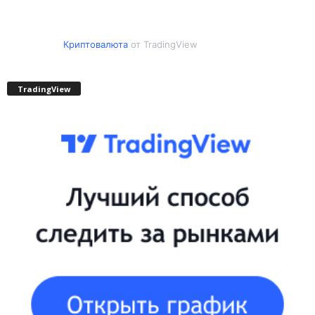
Криптовалюта
от TradingView
TradingView