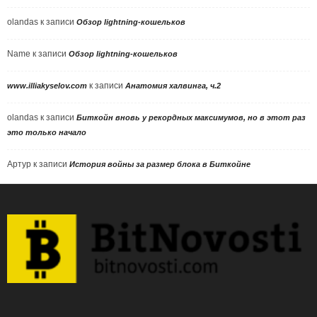
olandas
к записи
Обзор lightning-кошельков
Name
к записи
Обзор lightning-кошельков
к записи
www.illiakyselov.com
Анатомия халвинга, ч.2
olandas
к записи
Биткойн вновь у рекордных максимумов, но в этот раз
это только начало
Артур
к записи
История войны за размер блока в Биткойне