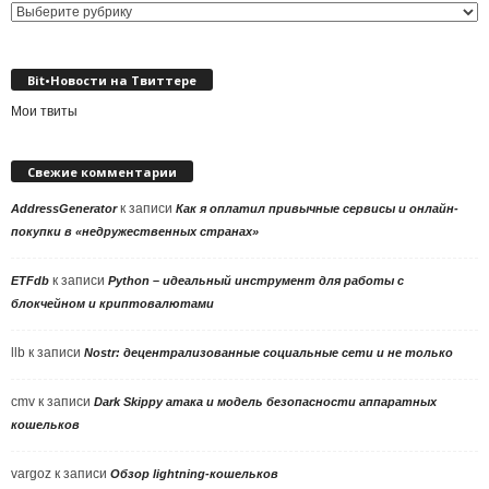
Выбор
рубрики
Bit•Новости на Твиттере
Мои твиты
Свежие комментарии
к записи
AddressGenerator
Как я оплатил привычные сервисы и онлайн-
покупки в «недружественных странах»
к записи
ETFdb
Python – идеальный инструмент для работы с
блокчейном и криптовалютами
llb
к записи
Nostr: децентрализованные социальные сети и не только
cmv
к записи
Dark Skippy атака и модель безопасности аппаратных
кошельков
vargoz
к записи
Обзор lightning-кошельков