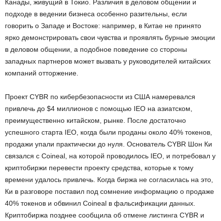
Канады, живущий в Токио. Различия в деловом общении и
подходе в ведении бизнеса особенно разительны, если
говорить о Западе и Востоке: например, в Китае не принято
ярко демонстрировать свои чувства и проявлять бурные эмоции
в деловом общении, а подобное поведение со стороны
западных партнеров может вызвать у руководителей китайских
компаний отторжение.
Проект CYBR по кибербезопасности из США намеревался
привлечь до $4 миллионов с помощью IEO на азиатском,
преимущественно китайском, рынке. После достаточно
успешного старта IEO, когда были проданы около 40% токенов,
продажи упали практически до нуля. Основатель CYBR Шон Ки
связался с Coineal, на которой проводилось IEO, и потребовал у
криптобиржи перевести проекту средства, которые к тому
времени удалось привлечь. Когда биржа не согласилась на это,
Ки в разговоре поставил под сомнение информацию о продаже
40% токенов и обвинил Coineal в фальсификации данных.
Криптобиржа позднее сообщила об отмене листинга CYBR и