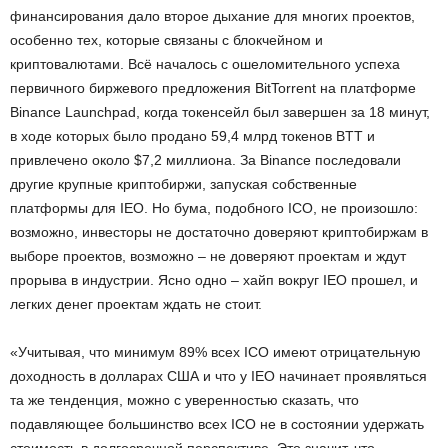
финансирования дало второе дыхание для многих проектов,
особенно тех, которые связаны с блокчейном и
криптовалютами. Всё началось с ошеломительного успеха
первичного биржевого предложения BitTorrent на платформе
Binance Launchpad, когда токенсейл был завершен за 18 минут,
в ходе которых было продано 59,4 млрд токенов BTT и
привлечено около $7,2 миллиона. За Binance последовали
другие крупные криптобиржи, запуская собственные
платформы для IEO. Но бума, подобного ICO, не произошло:
возможно, инвесторы не достаточно доверяют криптобиржам в
выборе проектов, возможно – не доверяют проектам и ждут
прорыва в индустрии. Ясно одно – хайп вокруг IEO прошел, и
легких денег проектам ждать не стоит.
«Учитывая, что минимум 89% всех ICO имеют отрицательную
доходность в долларах США и что у IEO начинает проявляться
та же тенденция, можно с уверенностью сказать, что
подавляющее большинство всех ICO не в состоянии удержать
стоимость в долгосрочной перспективе. Это значит, что