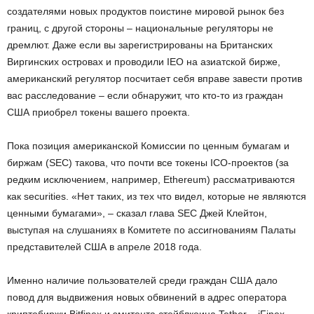
создателями новых продуктов поистине мировой рынок без
границ, с другой стороны – национальные регуляторы не
дремлют. Даже если вы зарегистрированы на Британских
Виргинских островах и проводили IEO на азиатской бирже,
американский регулятор посчитает себя вправе завести против
вас расследование – если обнаружит, что кто-то из граждан
США приобрел токены вашего проекта.
Пока позиция американской Комиссии по ценным бумагам и
биржам (SEC) такова, что почти все токены ICO-проектов (за
редким исключением, например, Ethereum) рассматриваются
как securities. «Нет таких, из тех что видел, которые не являются
ценными бумагами», – сказал глава SEC Джей Клейтон,
выступая на слушаниях в Комитете по ассигнованиям Палаты
представителей США в апреле 2018 года.
Именно наличие пользователей среди граждан США дало
повод для выдвижения новых обвинений в адрес оператора
криптобиржи Bitfinex и эмитента стейблкоина Tether – iFinex.