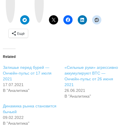
n
t
t
a
a
g
k
r
t
a
e
m
Ещё
Related
Затишье перед бурей —
«Сильные руки» агрессивно
Ончейн-пульс от 17 июля
аккумулируют BTC —
2021
Ончейн-пульс от 26 июня
17.07.2021
2021
В "Аналитика"
26.06.2021
В "Аналитика"
Динамика рынка становится
бычьей
09.02.2022
В "Аналитика"