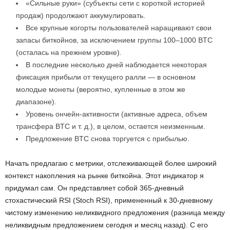
«Сильные руки» (субъекты сети с короткой историей
продаж) продолжают аккумулировать.
Все крупные когорты пользователей наращивают свои
запасы биткойнов, за исключением группы 100–1000 BTC
(осталась на прежнем уровне).
В последние несколько дней наблюдается некоторая
фиксация прибыли от текущего ралли — в основном
молодые монеты (вероятно, купленные в этом же
диапазоне).
Уровень ончейн-активности (активные адреса, объем
трансфера BTC и т. д.), в целом, остается неизменным.
Предложение BTC снова торгуется с прибылью.
Начать предлагаю с метрики, отслеживающей более широкий
контекст накопления на рынке биткойна. Этот индикатор я
придумал сам. Он представляет собой 365-дневный
стохастический RSI (Stoch RSI), примененный к 30-дневному
чистому изменению неликвидного предложения (разница между
неликвидным предложением сегодня и месяц назад). С его