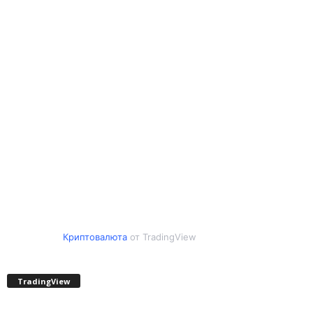
Криптовалюта
от TradingView
TradingView