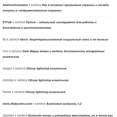
к записи
AddressGenerator
Как я оплатил привычные сервисы и онлайн-
покупки в «недружественных странах»
к записи
ETFdb
Python – идеальный инструмент для работы с
блокчейном и криптовалютами
llb
к записи
Nostr: децентрализованные социальные сети и не только
cmv
к записи
Dark Skippy атака и модель безопасности аппаратных
кошельков
vargoz
к записи
Обзор lightning-кошельков
olandas
к записи
Обзор lightning-кошельков
Name
к записи
Обзор lightning-кошельков
к записи
www.illiakyselov.com
Анатомия халвинга, ч.2
olandas
к записи
Биткойн вновь у рекордных максимумов, но в этот раз