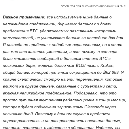
Stoch RSI для ликвидного предложения BTC
Важное примечание:
все используемые ниже данные о
неликвидном предложении, биржевых балансах и долях
предложения BTC, удерживаемых различными когортами
пользователей, не учитывают данные за последние два дня.
Я никогда не прибегал к подобным ограничениям, но в этот
раз мне это кажется уместным, и вот почему: в четверг
было множество сообщений о большом оттоке BTC с
нескольких бирж, включая более чем ₿108 тыс. с Kraken,
общий баланс которой при этом сокращается до ₿62 859. Я
крайне скептически смотрю на эти перемещения, которые
влияют на другие данные, связанные с субъектами сети,
включая неликвидное предложение. Подозреваю, что это
просто рутинная внутренняя ребалансировка в конце месяца,
которая будет подхвачена эвристиками Glassnode через
несколько дней. Поэтому в данном случае я предпочел
перестраховаться и не распространять поспешно данные,
которые, вероятно, нуждаются в обновлении. Надеюсь, вы