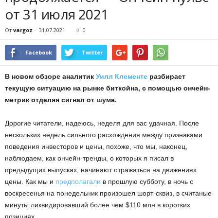
от 31 июля 2021
От
vargoz
-
31.07.2021
0
Facebook
Twitter
В новом обзоре аналитик
Уилл Клементе
разбирает
текущую ситуацию на рынке биткойна, с помощью ончейн-
метрик отделяя сигнал от шума.
Дорогие читатели, надеюсь, неделя для вас удачная. После
нескольких недель сильного расхождения между признаками
поведения инвесторов и цены, похоже, что мы, наконец,
наблюдаем, как ончейн-тренды, о которых я писал в
предыдущих выпусках, начинают отражаться на движениях
цены. Как мы и
предполагали
в прошлую субботу, в ночь с
воскресенья на понедельник произошел шорт-сквиз, в считаные
минуты ликвидировавший более чем $110 млн в коротких
позициях.