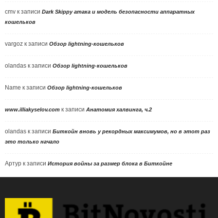
cmv
к записи
Dark Skippy атака и модель безопасности аппаратных
кошельков
vargoz
к записи
Обзор lightning-кошельков
olandas
к записи
Обзор lightning-кошельков
Name
к записи
Обзор lightning-кошельков
к записи
www.illiakyselov.com
Анатомия халвинга, ч.2
olandas
к записи
Биткойн вновь у рекордных максимумов, но в этот раз
это только начало
Артур
к записи
История войны за размер блока в Биткойне