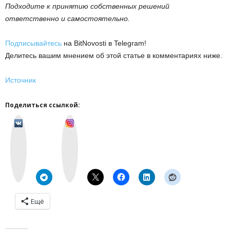
Подходите к принятию собственных решений
ответственно и самостоятельно.
Подписывайтесь
на BitNovosti в Telegram!
Делитесь вашим мнением об этой статье в комментариях ниже.
Источник
Поделиться ссылкой:
v
I
k
n
o
s
n
t
t
a
a
g
k
r
t
a
e
m
Ещё