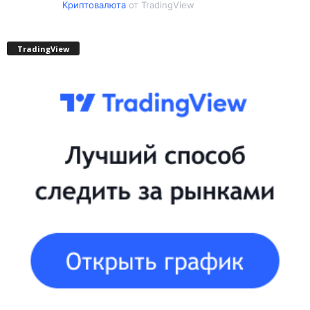
Криптовалюта
от TradingView
TradingView