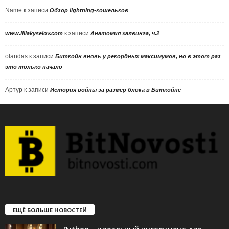
Name
к записи
Обзор lightning-кошельков
к записи
www.illiakyselov.com
Анатомия халвинга, ч.2
olandas
к записи
Биткойн вновь у рекордных максимумов, но в этот раз
это только начало
Артур
к записи
История войны за размер блока в Биткойне
ЕЩЁ БОЛЬШЕ НОВОСТЕЙ