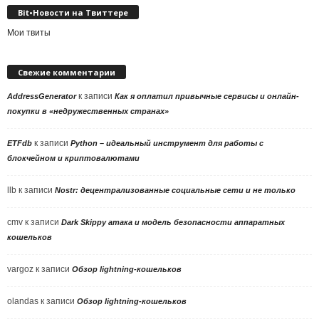
Bit•Новости на Твиттере
Мои твиты
Свежие комментарии
к записи
AddressGenerator
Как я оплатил привычные сервисы и онлайн-
покупки в «недружественных странах»
к записи
ETFdb
Python – идеальный инструмент для работы с
блокчейном и криптовалютами
llb
к записи
Nostr: децентрализованные социальные сети и не только
cmv
к записи
Dark Skippy атака и модель безопасности аппаратных
кошельков
vargoz
к записи
Обзор lightning-кошельков
olandas
к записи
Обзор lightning-кошельков