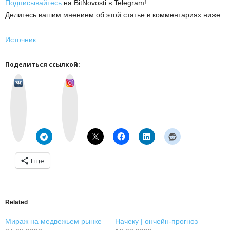
Подписывайтесь
на BitNovosti в Telegram!
Делитесь вашим мнением об этой статье в комментариях ниже.
Источник
Поделиться ссылкой:
v
I
k
n
o
s
n
t
t
a
a
g
k
r
t
a
e
m
Ещё
Related
Мираж на медвежьем рынке
Начеку | ончейн-прогноз