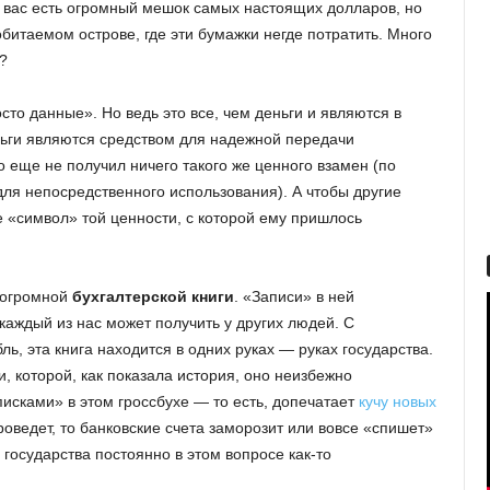
 у вас есть огромный мешок самых настоящих долларов, но
битаемом острове, где эти бумажки негде потратить. Много
?
сто данные». Но ведь это все, чем деньги и являются в
ьги являются средством для надежной передачи
но еще не получил ничего такого же ценного взамен (по
для непосредственного использования). А чтобы другие
е «символ» той ценности, с которой ему пришлось
е огромной
бухгалтерской книги
. «Записи» в ней
каждый из нас может получить у других людей. С
, эта книга находится в одних руках — руках государства.
и, которой, как показала история, оно неизбежно
писками» в этом гроссбухе — то есть, допечатает
кучу новых
ведет, то банковские счета заморозит или вовсе «спишет»
 государства постоянно в этом вопросе как-то