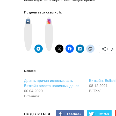
Поделиться ссылкой:
v
I
k
n
o
s
n
t
t
a
a
g
k
r
t
a
e
m
Ещё
Related
Девять причин использовать
Биткойн, Bullshi
Биткойн вместо наличных денег
08.12.2021
06.04.2020
В "Top"
В "Банки"
ПОДЕЛИТЬСЯ
Facebook
Twitter