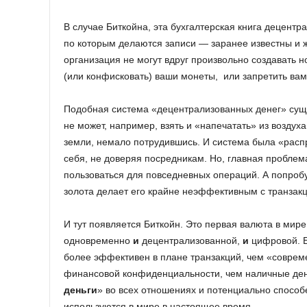
В случае Биткойна, эта бухгалтерская книга децентра
по которым делаются записи — заранее известны и же
организация не могут вдруг произвольно создавать
(или конфисковать) ваши монеты, или запретить вам 
Подобная система «децентрализованных денег» су
не может, например, взять и «напечатать» из воздух
земли, немало потрудившись. И система была «распр
себя, не доверяя посредникам. Но, главная проблем
пользоваться для повседневных операций. А попроб
золота делает его крайне неэффективным с транзакц
И тут появляется Биткойн. Это первая валюта в мире
одновременно
и
децентрализованной,
и
цифровой. Б
более эффективен в плане транзакций, чем «соврем
финансовой конфиденциальности, чем наличные день
деньги
» во всех отношениях и потенциально способ
используются в мире в настоящее время.