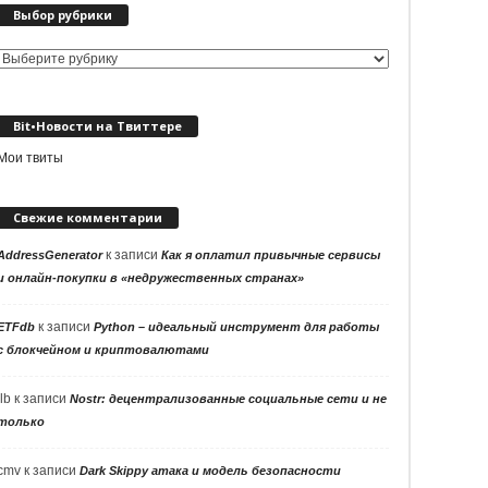
Выбор рубрики
Выбор
рубрики
Bit•Новости на Твиттере
Мои твиты
Свежие комментарии
к записи
AddressGenerator
Как я оплатил привычные сервисы
и онлайн-покупки в «недружественных странах»
к записи
ETFdb
Python – идеальный инструмент для работы
с блокчейном и криптовалютами
llb
к записи
Nostr: децентрализованные социальные сети и не
только
cmv
к записи
Dark Skippy атака и модель безопасности