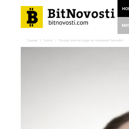
НО
МИ
Главная
Золото
Почему многие люди не понимают Биткойн?