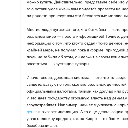
можно купить. Действительно, представьте себе что
всю оставшуюся жизнь вам придется провести на нео
ли радости принесут вам эти бесполезные миллионы
Многие люди пугаются того, что биткойны — «это про
реальном мире — просто информацией! Точнее, ден
информации о том, что кто-то отдал что-то ценное, 
крайней мере, не получил пока в форме, пригодной 
люди не забыли об этом, он держит в своем кошельк
расстаться — хрустящие купюры.
Иначе говоря, денежная система — это что-то врод
свидетельствуют о том, сколько реальных ценностей 
официальными валютами, такими как доллар или рубль
И это дает государству огромную власть над деньгам
злоупотребляет. Например, начнет мухлевать с «при
денег
и вызовет инфляцию. А то еще девальвацию про
у вас половину средств, как на Кипре — в общем, все
безобразничают.