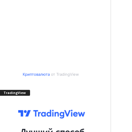
Криптовалюта
от TradingView
TradingView