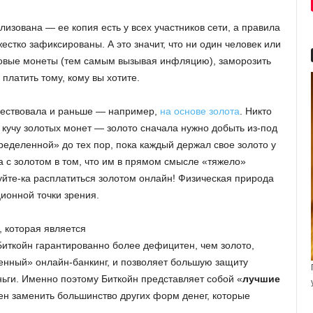
лизована — ее копия есть у всех участников сети, а правила
стко зафиксированы. А это значит, что ни один человек или
 новые монеты (тем самым вызывая инфляцию), заморозить
платить тому, кому вы хотите.
ществовала и раньше — например,
на основе золота
. Никто
а кучу золотых монет — золото сначала нужно добыть из-под
еделенной» до тех пор, пока каждый держал свое золото у
а с золотом в том, что им в прямом смысле «тяжело»
уйте-ка расплатиться золотом онлайн! Физическая природа
ионной точки зрения.
, которая является
иткойн гарантированно более дефицитен, чем золото,
енный» онлайн-банкинг, и позволяет большую защиту
ги. Именно поэтому Биткойн представляет собой «
лучшие
ен заменить большинство других форм денег, которые