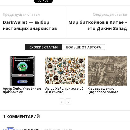
Предыдущая статья
Следующая статья
DarkWallet — выбор
Мир биткойнов в Китае –
настоящих анархистов
это Дикий Запад
СХОЖИЕ СТАТЬИ
БОЛЬШЕ ОТ АВТОРА
Артур Хейс: Унесённые
Артур Хейс: три эссе об
К возвращению
призраками
AI и крипте
цифрового золота
1 КОММЕНТАРИЙ
Ilya Vaykul