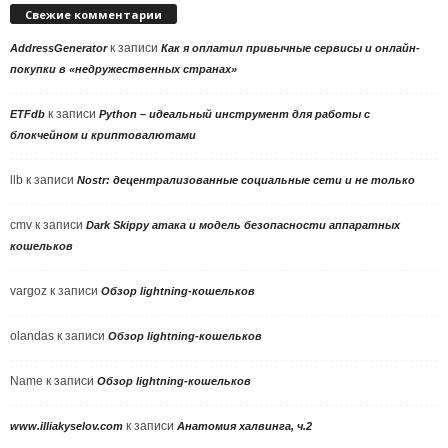
Свежие комментарии
к записи
AddressGenerator
Как я оплатил привычные сервисы и онлайн-
покупки в «недружественных странах»
к записи
ETFdb
Python – идеальный инструмент для работы с
блокчейном и криптовалютами
llb
к записи
Nostr: децентрализованные социальные сети и не только
cmv
к записи
Dark Skippy атака и модель безопасности аппаратных
кошельков
vargoz
к записи
Обзор lightning-кошельков
olandas
к записи
Обзор lightning-кошельков
Name
к записи
Обзор lightning-кошельков
к записи
www.illiakyselov.com
Анатомия халвинга, ч.2