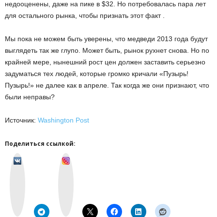
недооценены, даже на пике в $32. Но потребовалась пара лет
для остального рынка, чтобы признать этот факт .
Мы пока не можем быть уверены, что медведи 2013 года будут
выглядеть так же глупо. Может быть, рынок рухнет снова. Но по
крайней мере, нынешний рост цен должен заставить серьезно
задуматься тех людей, которые громко кричали «Пузырь!
Пузырь!» не далее как в апреле. Так когда же они признают, что
были неправы?
Источник:
Washington Post
Поделиться ссылкой:
v
I
k
n
o
s
n
t
t
a
a
g
k
r
t
a
e
m