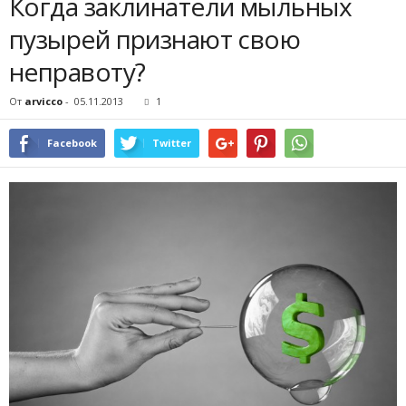
Когда заклинатели мыльных
пузырей признают свою
неправоту?
От
arvicco
-
05.11.2013
1
Facebook
Twitter