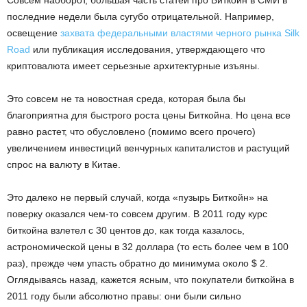
Совсем наоборот, большая часть статей про Биткойн в СМИ в
последние недели была сугубо отрицательной. Например,
освещение
захвата федеральными властями черного рынка Silk
Road
или публикация исследования, утверждающего что
криптовалюта имеет серьезные архитектурные изъяны.
Это совсем не та новостная среда, которая была бы
благоприятна для быстрого роста цены Биткойна. Но цена все
равно растет, что обусловлено (помимо всего прочего)
увеличением инвестиций венчурных капиталистов и растущий
спрос на валюту в Китае.
Это далеко не первый случай, когда «пузырь Биткойн» на
поверку оказался чем-то совсем другим. В 2011 году курс
биткойна взлетел с 30 центов до, как тогда казалось,
астрономической цены в 32 доллара (то есть более чем в 100
раз), прежде чем упасть обратно до минимума около $ 2.
Оглядываясь назад, кажется ясным, что покупатели биткойна в
2011 году были абсолютно правы: они были сильно