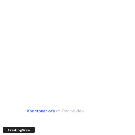
Криптовалюта
от TradingView
TradingView