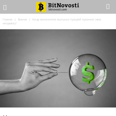
Главная
Важное
Когда заклинатели мыльных пузырей признают свою
неправоту?