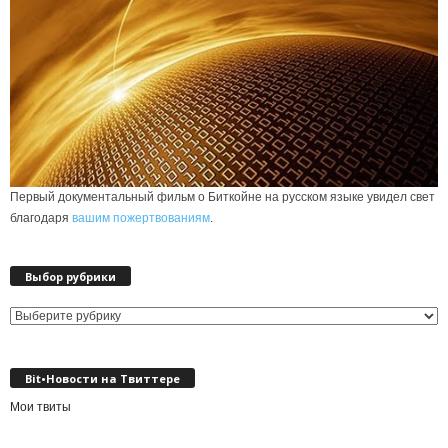
Первый документальный фильм о Биткойне на русском языке увидел свет
благодаря
вашим пожертвованиям
.
Выбор рубрики
Выбор
рубрики
Bit•Новости на Твиттере
Мои твиты