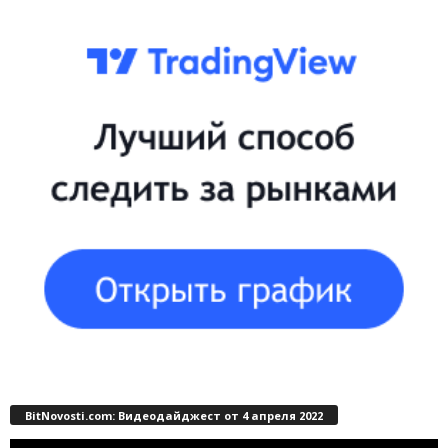
BitNovosti.com: Видеодайджест от 4 апреля 2022