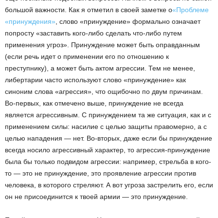
большой важности. Как я отметил в своей заметке о
«Проблеме
«принуждения»
, слово «принуждение» формально означает
попросту «заставить кого-либо сделать что-либо путем
применения угроз». Принуждение может быть оправданным
(если речь идет о применении его по отношению к
преступнику), а может быть актом агрессии. Тем не менее,
либертарии часто используют слово «принуждение» как
синоним слова «агрессия», что ощибочно по двум причинам.
Во-первых, как отмечено выше, принуждение не всегда
является агрессивным. С принуждением та же ситуация, как и с
применением силы: насилие с целью защиты правомерно, а с
целью нападения — нет. Во-вторых, даже если бы принуждение
всегда носило агрессивный характер, то агрессия-принуждение
была бы только подвидом агрессии: например, стрельба в кого-
то — это не принуждение, это проявление агрессии против
человека, в которого стреляют. А вот угроза застрелить его, если
он не присоединится к твоей армии — это принуждение.