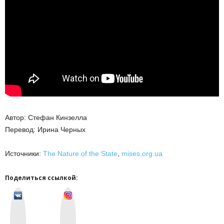
Автор: Стефан Кинзелла
Перевод: Ирина Черных
Источники:
The Nature of the State
,
mises.org.ua
Поделиться ссылкой:
v
I
k
n
o
s
n
t
t
a