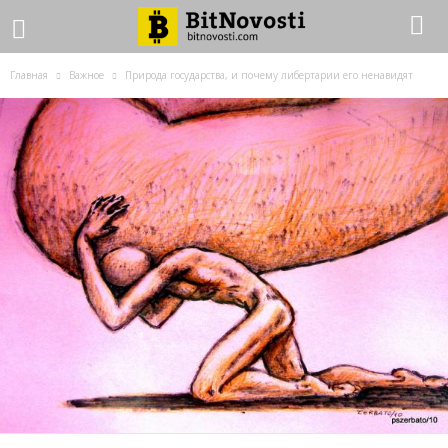
Главная
Важное
Природа государства, и почему либертарии его ненавидят