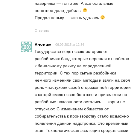
наверняка — ты то же. А все остальные,
понятное дело, дебилы
Продал неньку — жизнь удалась
Ответить
Аноним
06.09.2015 at 12:34
Государсство ведет свою историю от
разбойничих банд которые перешли от набегов
к банальному рекиту на определенной
территории. С тех пор сытые разбойники
немного изменили свои методы и взяли на себя
роль «пастухов» своей огороженной территории
с которй имеют свое богатсво и привелегии но
разбойные наклонности остались — корни не
отпускают. С измененем общества от
собирательства к производству стало возможно
появления данной надстройки. Это временный
этап. Технологическая эволюция средств связи