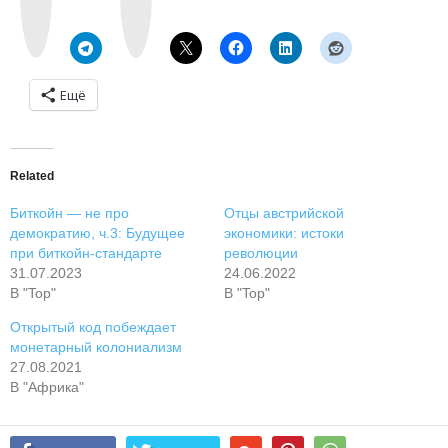
a
g
k
r
t
a
e
m
Ещё
Related
Биткойн — не про
Отцы австрийской
демократию, ч.3: Будущее
экономики: истоки
при биткойн-стандарте
революции
31.07.2023
24.06.2022
В "Top"
В "Top"
Открытый код побеждает
монетарный колониализм
27.08.2021
В "Африка"