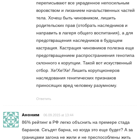
переписывают все украденное непосильным
воровством и лизанием начальственных частей
тела. Хочеш быть чиновником, лишить
родительских прав (отобрать наследников и
направить в лагеря общего воспитания), а для
предотвращения наследников в будущем
кастрация. Кастрация чиновников полезна еще
предотвращением распространиения генотипа
склонного к корупции. Такой вот искуственный
отбор. Хе!Хе!Хе! Лишить корупционеров
наследования генитических признаков
приносящих вред человеку разумному.
Ответить
Аноним
06.09.2015 at 13:44
86% рейтинг в РФ легко объснить на премере стада
баранов. Сеъдят барна, но когда это еще будет? А за
границами загона не жили и не преспособлены жить