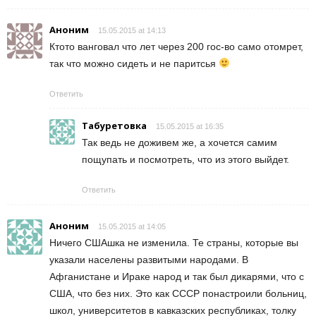
Аноним
15.05.2015 at 14:13
Ктото ванговал что лет через 200 гос-во само отомрет,
так что можно сидеть и не паритсья
Ответить
Табуретовка
15.05.2015 at 16:35
Так ведь не доживем же, а хочется самим
пощупать и посмотреть, что из этого выйдет.
Ответить
Аноним
15.05.2015 at 14:05
Ничего СШАшка не изменила. Те страны, которые вы
указали населены развитыми народами. В
Афганистане и Ираке народ и так был дикарями, что с
США, что без них. Это как СССР понастроили больниц,
школ, университетов в кавказских республиках, толку