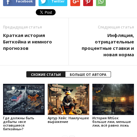
Facebook
Twitter
Предыдущая статья
Следующая статья
Краткая история
Инфляция,
Биткойна и немного
отрицательные
прогнозов
процентные ставки и
новая норма
СХОЖИЕ СТАТЬИ
БОЛЬШЕ ОТ АВТОРА
Где должны быть
Артур Хейс: Наилучшее
История MtGox:
добыты «все
выражение
больше лжи, меньше
оставшиеся
лжи, всё равно ложь
биткойны»?