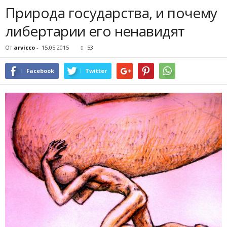
Природа государства, и почему
либертарии его ненавидят
От
arvicco
-
15.05.2015
53
Facebook
Twitter