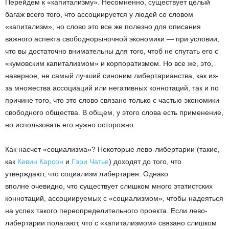
Перейдем к «капитализму». Несомненно, существует целый
багаж всего того, что ассоциируется у людей со словом
«капитализм», но слово это все же полезно для описания
важного аспекта свободнорыночной экономики — при условии,
что вы достаточно внимательны для того, чтоб не спутать его с
«кумовским капитализмом» и корпоратизмом. Но все же, это,
наверное, не самый лучший синоним либертарианства, как из-
за множества ассоциаций или негативных коннотаций, так и по
причине того, что это слово связано только с частью экономики
свободного общества. В общем, у этого слова есть применение,
но использовать его нужно осторожно.
Как насчет «социализма»? Некоторые лево-либертарии (такие,
как
Кевин Карсон
и
Гэри Чатье
) доходят до того, что
утверждают, что социализм либертарен. Однако
вполне очевидно, что существует слишком много этатистских
коннотаций, ассоциируемых с «социализмом», чтобы надеяться
на успех такого переопределительного проекта. Если лево-
либертарии полагают, что с «капитализмом» связано слишком