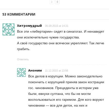
53 КОММЕНТАРИИ
Хитромудрый
06.09.2015 at 14:21
Все эти «либертарии» сидят в синагогах. И ненавидят
они исключительно чужие государства.
А своё государство они всячески укрепляют. Так легче
грабить.
Ответить
Аноним
11.12.2015 at 13:56
Все делов в корупции. Можно законодательно
покончить с корупцией приняв закон кострации
гос. чиновников. Прецеденты в истории уже
были, евнухи султана, что бы не могли
воспользоваться его гаремом. Для кого воруют
чиновники — все для деток, на них и