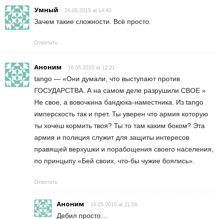
Умный
26.05.2015 at 14:40
Зачем такие сложности. Всё просто.
Ответить
Аноним
16.05.2015 at 12:21
tango — «Они думали, что выступают против
ГОСУДАРСТВА. А на самом деле разрушили СВОЕ »
Не свое, а вовочкина бандюка-наместника. Из tango
имперскость так и прет. Ты уверен что армия которую
ты хочеш кормить твоя? Ты то там каким боком? Эта
армия и полиция служит для защиты интересов
правящей верхушки и порабощения своего населения,
по принцыпу «Бей своих, что-бы чужие боялись».
Ответить
Аноним
16.05.2015 at 21:56
Дебил просто…