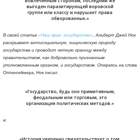
вовлеченным сторонам, последний же
выгоден паразитирующей воровской
группе или классу и нарушает права
обворованных.»
В своей статье
«Наш враг: государство»
, Альберт Джей Нок
раскрывает антисоциальную, хищническую природу
государства и проводит четкую границу между
правительством, как добровольно признанным
уполномоченным органом, и государством. O
пираясь на слова
Оппенгеймера, Нок писал:
«Государство, будь оно примитивным,
феодальным или торговым, это
организация политических методов.»
и:
«История уверенно свидетельствует о том,