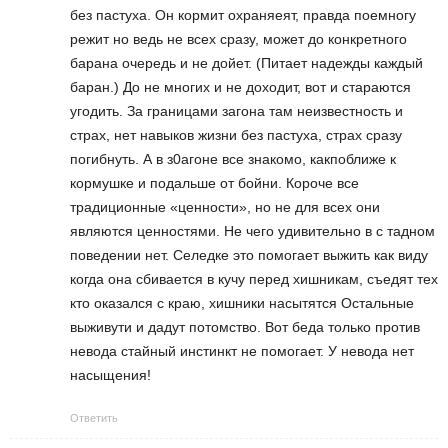
без пастуха. Он кормит охраняеят, правда поемногу
режит но ведь не всех сразу, может до конкретного
барана очередь и не дойет. (Питает надежды каждый
баран.) До не многих и не доходит, вот и стараются
угодить. За границами загона там неизвестность и
страх, нет навыков жизни без пастуха, страх сразу
погибнуть. А в з0агоне все знакомо, какпоближе к
кормушке и подальше от бойни. Короче все
традиционные «ценности», но не для всех они
являются ценностями. Не чего удивительно в с тадном
поведении нет. Селедке это помогает выжить как виду
когда она сбивается в кучу перед хишникам, съедят тех
кто оказался с краю, хишники насытятся Остальные
выживути и дадут потомство. Вот беда только против
невода стайный инстинкт не помогает. У невода нет
насыщения!
Ответить